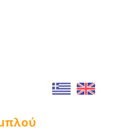
Ομπλού