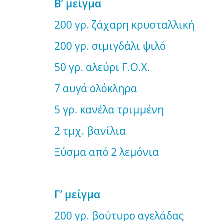
Β’ μείγμα
200 γρ. ζάχαρη κρυσταλλικ
200 γρ. σιμιγδάλι ψιλό
50 γρ. αλεύρι Γ.Ο.Χ.
7 αυγά ολόκληρα
5 γρ. κανέλα τριμμένη
2 τμχ. βανίλια
Ξύσμα από 2 λεμόνια
Γ’ μείγμα
200 γρ. βούτυρο αγελά