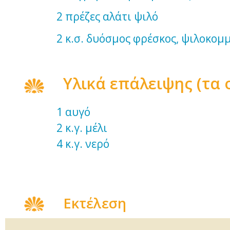
2 πρέζες αλάτι 
2 κ.σ. δυόσμος φρέσκος, ψιλο
Υλικά επάλειψης (τα
1 αυγό
2 κ.γ. μέλι
4 κ.γ. νερό
Εκτέλεση